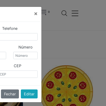
ÇÃO
LOGIN
×
0
Telefone
Número
!!
CEP
Fechar
Editar