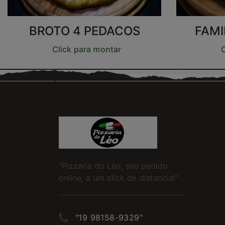
BROTO 4 PEDACOS
FAMI
Click para montar
C
"Pizzaria do Léo, seu pedido
online, a um click de distancia!"
"19 98158-9329"