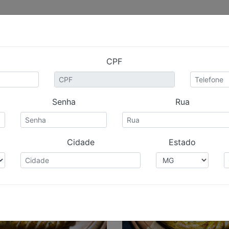
LOCALIZA
CPF
REFRIGERANTE
Senha
Rua
ER PRODUTOS
eja bem vindo, click AQUI para fazer seu pedido!
Cidade
Estado