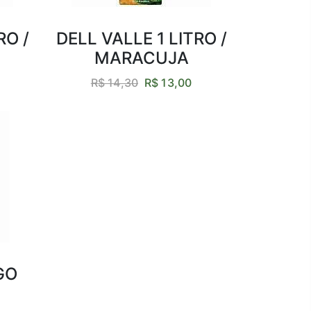
RO /
DELL VALLE 1 LITRO /
MARACUJA
R$ 14,30
R$ 13,00
GO