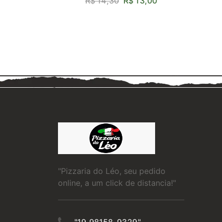
R$ 14,30
R$ 13,00
"Pizzaria do Léo, seu pedido
online, a um click de distancia!"
"19 98158-9329"